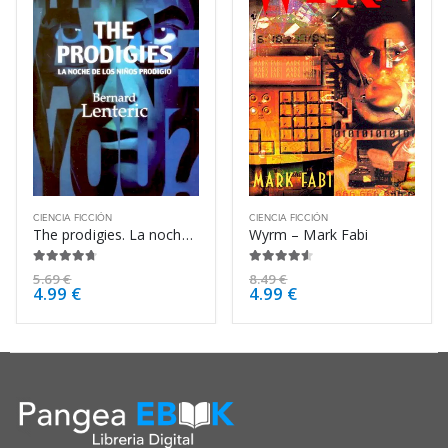
CIENCIA FICCIÓN
CIENCIA FICCIÓN
The prodigies. La noche de los niños – Bernard Lenteric
Wyrm – Mark Fabi
4.63
de 5
4.50
de 5
5.69
€
8.49
€
4.99
€
4.99
€