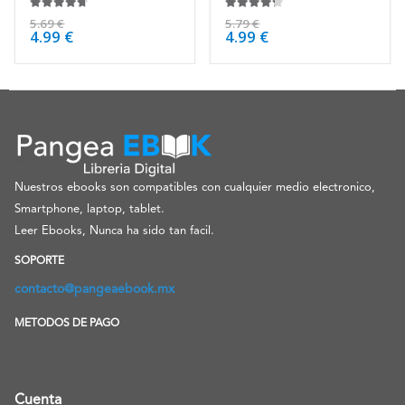
4.63
de 5
4.13
de 5
5.69
€
5.79
€
4.99
€
4.99
€
Nuestros ebooks son compatibles con cualquier medio electronico,
Smartphone, laptop, tablet.
Leer Ebooks, Nunca ha sido tan facil.
SOPORTE
contacto@pangeaebook.mx
METODOS DE PAGO
Cuenta