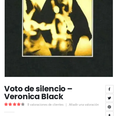
Voto de silencio –
Veronica Black
8
valoraciones de clientes
|
Añadir una valoración
4.38
out of 5