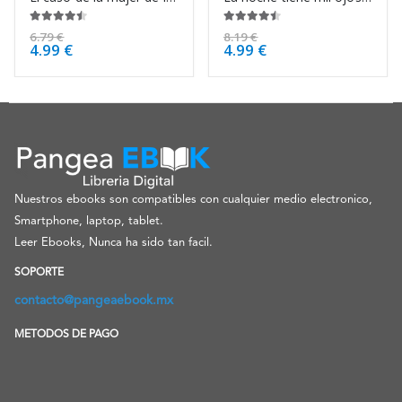
4.38
de 5
4.38
de 5
6.79
€
8.19
€
4.99
€
4.99
€
Nuestros ebooks son compatibles con cualquier medio electronico,
Smartphone, laptop, tablet.
Leer Ebooks, Nunca ha sido tan facil.
SOPORTE
contacto@pangeaebook.mx
METODOS DE PAGO