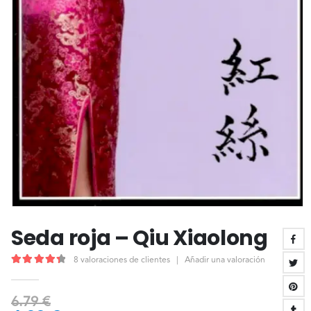
Seda roja – Qiu Xiaolong
8
valoraciones de clientes
|
Añadir una valoración
4.50
out of 5
6.79
€