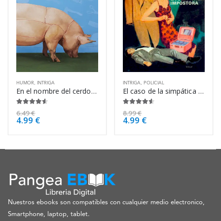
HUMOR
,
INTRIGA
INTRIGA
,
POLICIAL
En el nombre del cerdo – Pablo Tusset
El caso de la simpática impostora – Erle Stanley Gardner
4.50
de 5
4.50
de 5
6.49
€
8.99
€
4.99
€
4.99
€
Nuestros ebooks son compatibles con cualquier medio electronico,
Smartphone, laptop, tablet.