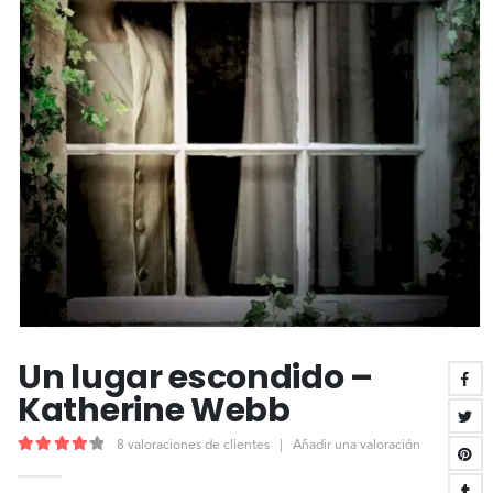
Un lugar escondido –
Katherine Webb
8
valoraciones de clientes
|
Añadir una valoración
4.25
out of 5