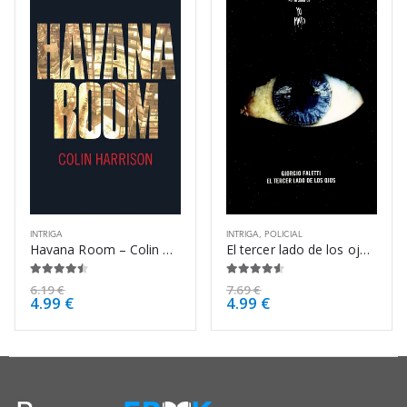
INTRIGA
INTRIGA
,
POLICIAL
Havana Room – Colin Harrison
El tercer lado de los ojos – Giorgio Faletti
4.38
de 5
4.50
de 5
6.19
€
7.69
€
4.99
€
4.99
€