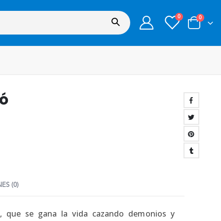
0
0
dó
ES (0)
ón, que se gana la vida cazando demonios y