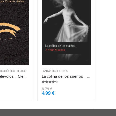
SICOLÓGICO
,
TERROR
FANTÁSTICO
,
OTROS
Cuentos malévolos – Clemente Palma
La colina de los sueños – Arthur Machen
4.25
de 5
8.79
€
4.99
€