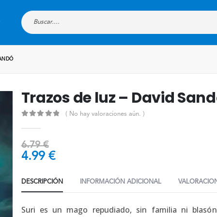
SANDÓ
Trazos de luz – David San
( No hay valoraciones aún. )
0
out of 5
6.79
€
4.99
€
DESCRIPCIÓN
INFORMACIÓN ADICIONAL
VALORACION
Suri es un mago repudiado, sin familia ni blas