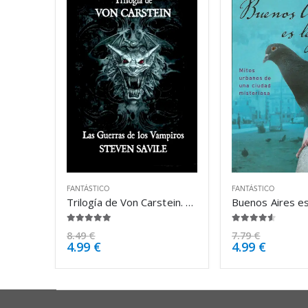
FANTÁSTICO
FANTÁSTICO
Trilogía de Von Carstein. Las Guerras de – Steven Savile
4.88
de 5
4.50
de 5
8.49
€
7.79
€
4.99
€
4.99
€