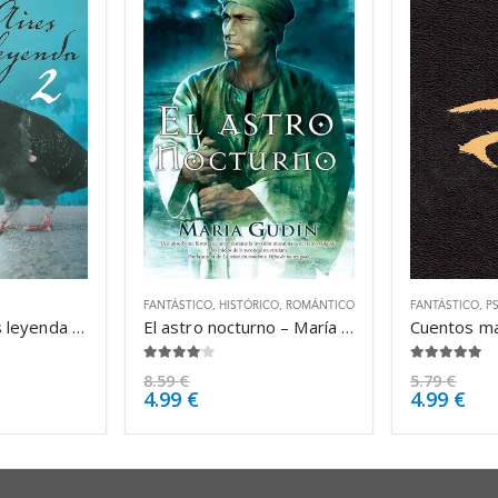
FANTÁSTICO
,
HISTÓRICO
,
ROMÁNTICO
FANTÁSTICO
,
P
Buenos Aires es leyenda 2 – Guillermo Barrantes
El astro nocturno – María Gudín
4.00
de 5
5.00
de 5
8.59
€
5.79
€
4.99
€
4.99
€