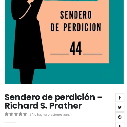
Sendero de perdición –
Richard S. Prather
( No hay valoraciones aún. )
0
out of 5