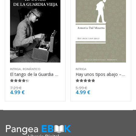
INTRIGA
,
ROMÁNTICO
INTRIGA
El tango de la Guardia Vieja – Arturo Pérez-Reverte
Hay unos tipos abajo – Antonio Dal Masetto
4.25
de 5
4.75
de 5
7.29
€
5.99
€
4.99
€
4.99
€