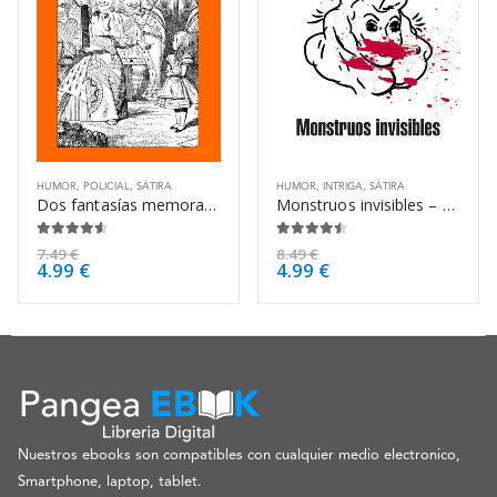
HUMOR
,
POLICIAL
,
SÁTIRA
HUMOR
,
INTRIGA
,
SÁTIRA
Dos fantasías memorables. Un modelo para – Jorge Luis Borges
Monstruos invisibles – Chuck Palahniuk
4.50
de 5
4.38
de 5
7.49
€
8.49
€
4.99
€
4.99
€
Nuestros ebooks son compatibles con cualquier medio electronico,
Smartphone, laptop, tablet.