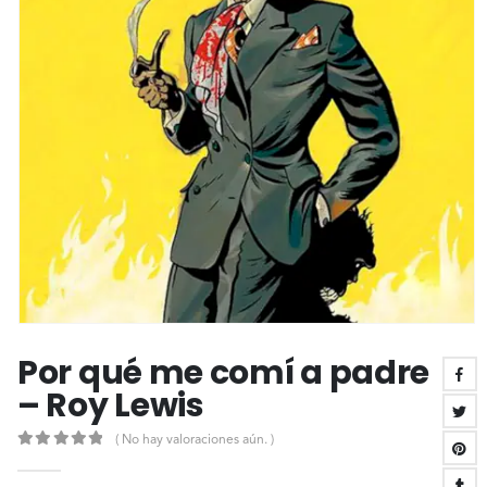
Por qué me comí a padre
– Roy Lewis
( No hay valoraciones aún. )
0
out of 5