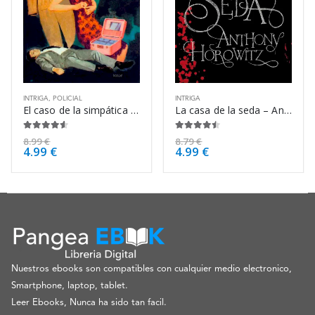
INTRIGA
,
POLICIAL
INTRIGA
El caso de la simpática impostora – Erle Stanley Gardner
La casa de la seda – Anthony Horowitz
4.50
de 5
4.38
de 5
8.99
€
8.79
€
4.99
€
4.99
€
Nuestros ebooks son compatibles con cualquier medio electronico,
Smartphone, laptop, tablet.
Leer Ebooks, Nunca ha sido tan facil.