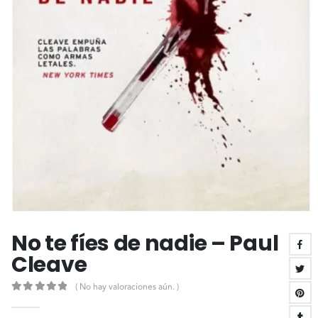
No te fíes de nadie – Paul
Cleave
( No hay valoraciones aún. )
0
out of 5