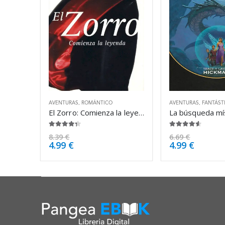
AVENTURAS
,
ROMÁNTICO
AVENTURAS
,
FANTÁST
El Zorro: Comienza la leyenda – Isabel Allende
4.25
de 5
4.50
de 5
8.39
€
6.69
€
4.99
€
4.99
€