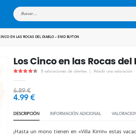
CINCO EN LAS ROCAS DEL DIABLO – ENID BLYTON
Los Cinco en las Rocas del 
8
valoraciones de clientes
|
Añadir una valoración
4.50
out of 5
6.89
€
4.99
€
DESCRIPCIÓN
INFORMACIÓN ADICIONAL
VALORACION
¡Hasta un mono tienen en «Villa Kirrin» estas vaca