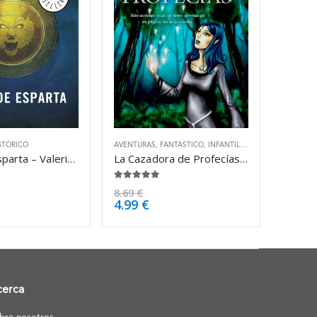
STÓRICO
AVENTURAS
,
FANTÁSTICO
,
INFANTIL
,
JUVENIL
Talos de Esparta – Valerio Massimo Manfredi
La Cazadora de Profecías – Carolina Lozano
4.88
de 5
8.69
€
4.99
€
cerca