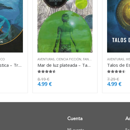
ICO
AVENTURAS
,
CIENCIA FICCIÓN
,
FANTÁSTICO
AVENTURAS
,
HI
La búsqueda mística – Tracy Hickman
Mar de luz plateada – Tad Williams
4.50
de 5
4.38
de 5
8.19
€
7.29
€
4.99
€
4.99
€
Cuenta
A