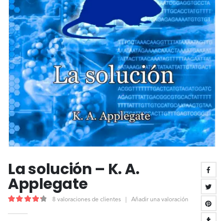
La solución – K. A.
Applegate
8
valoraciones de clientes
|
Añadir una valoración
4.38
out of 5