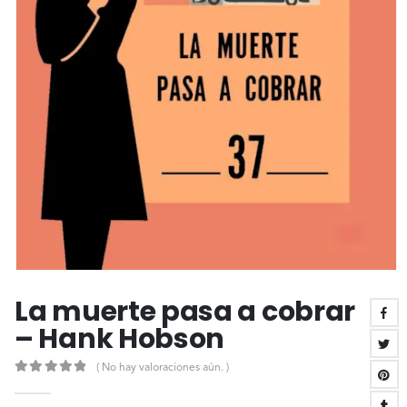
La muerte pasa a cobrar
– Hank Hobson
( No hay valoraciones aún. )
0
out of 5