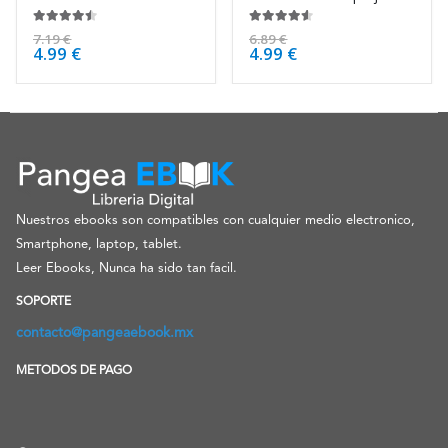
4.38
de 5
4.50
de 5
7.19
€
6.89
€
4.99
€
4.99
€
Nuestros ebooks son compatibles con cualquier medio electronico,
Smartphone, laptop, tablet.
Leer Ebooks, Nunca ha sido tan facil.
SOPORTE
contacto@pangeaebook.mx
METODOS DE PAGO