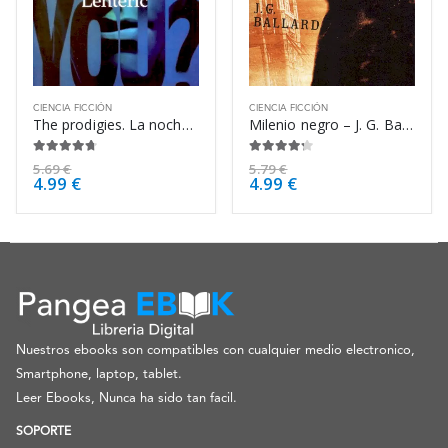
CIENCIA FICCIÓN
CIENCIA FICCIÓN
The prodigies. La noche de los niños – Bernard Lenteric
Milenio negro – J. G. Ballard
4.63
de 5
4.13
de 5
5.69
€
5.79
€
4.99
€
4.99
€
Nuestros ebooks son compatibles con cualquier medio electronico,
Smartphone, laptop, tablet.
Leer Ebooks, Nunca ha sido tan facil.
SOPORTE