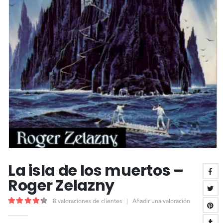
La isla de los muertos –
Roger Zelazny
8
valoraciones de clientes
|
Añadir una valoración
4.38
out of 5