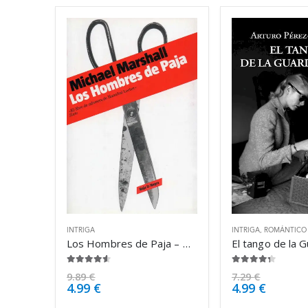
INTRIGA
INTRIGA
,
ROMÁNTICO
Los Hombres de Paja – Michael Marshall Smith
4.50
de 5
4.25
de 5
9.89
€
7.29
€
4.99
€
4.99
€