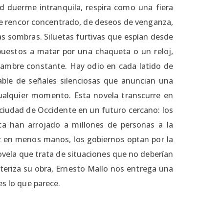
d duerme intranquila, respira como una fiera
de rencor concentrado, de deseos de venganza,
as sombras. Siluetas furtivas que espían desde
puestos a matar por una chaqueta o un reloj,
 hambre constante. Hay odio en cada latido de
table de señales silenciosas que anuncian una
cualquier momento. Esta novela transcurre en
r ciudad de Occidente en un futuro cercano: los
ca han arrojado a millones de personas a la
ez en menos manos, los gobiernos optan por la
novela que trata de situaciones que no deberían
cteriza su obra, Ernesto Mallo nos entrega una
es lo que parece.