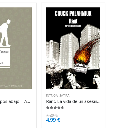
INTRIGA
,
SÁTIRA
Hay unos tipos abajo – Antonio Dal Masetto
Rant. La vida de un asesino – Chuck Palahniuk
4.50
de 5
7.29
€
4.99
€