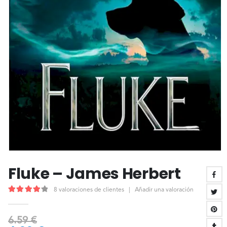
Fluke – James Herbert
8
valoraciones de clientes
|
Añadir una valoración
4.25
out of 5
6.59
€