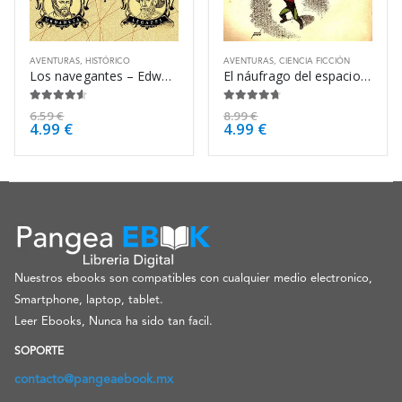
AVENTURAS
,
HISTÓRICO
AVENTURAS
,
CIENCIA FICCIÓN
Los navegantes – Edward Rosset
El náufrago del espacio – Gustave Le Rouge
4.50
de 5
4.63
de 5
6.59
€
8.99
€
4.99
€
4.99
€
Nuestros ebooks son compatibles con cualquier medio electronico,
Smartphone, laptop, tablet.
Leer Ebooks, Nunca ha sido tan facil.
SOPORTE
contacto@pangeaebook.mx