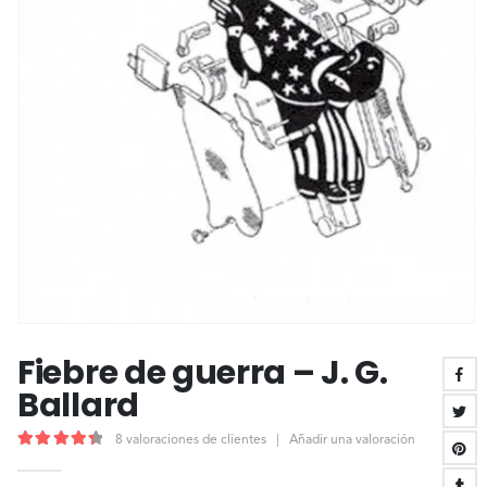
Fiebre de guerra – J. G.
Ballard
8
valoraciones de clientes
|
Añadir una valoración
4.50
out of 5