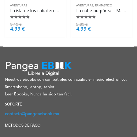
AVENTURAS
AVENTURAS
,
FANTÁSTICO
La isla de los caballeros – Toni Morrison
La nube purpúrea – M. P. Shiel
4.63
de 5
4.75
de 5
9.19
€
5.89
€
4.99
€
4.99
€
Nuestros ebooks son compatibles con cualquier medio electronico,
Smartphone, laptop, tablet.
Leer Ebooks, Nunca ha sido tan facil.
SOPORTE
contacto@pangeaebook.mx
METODOS DE PAGO