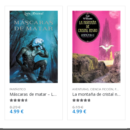
FANTÁSTICO
AVENTURAS
,
CIENCIA FICCIÓN
,
FANTÁSTICO
Máscaras de matar – León Arsenal
La montaña de cristal negro – Tad Williams
4.50
de 5
4.63
de 5
8.29
€
6.19
€
4.99
€
4.99
€