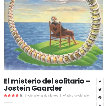
El misterio del solitario –
Jostein Gaarder
8
valoraciones de clientes
|
Añadir una valoración
4.25
out of 5