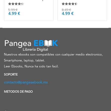
4.25
de 5
4.38
de 5
5.99
€
8.49
€
4.99
€
4.99
€
Nuestros ebooks son compatibles con cualquier medio electronico,
Smartphone, laptop, tablet.
Leer Ebooks, Nunca ha sido tan facil.
SOPORTE
contacto@pangeaebook.mx
METODOS DE PAGO