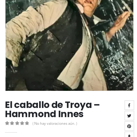
El caballo de Troya –
Hammond Innes
( No hay valoraciones aún. )
0
out of 5