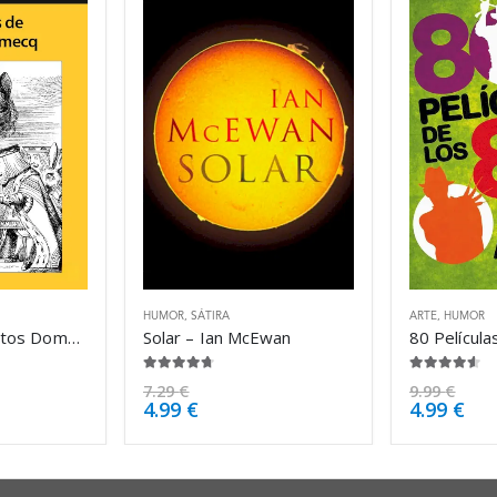
HUMOR
,
SÁTIRA
ARTE
,
HUMOR
Crónicas de Bustos Domecq – Jorge Luis Borges
Solar – Ian McEwan
4.63
de 5
4.50
de 5
7.29
€
9.99
€
4.99
€
4.99
€