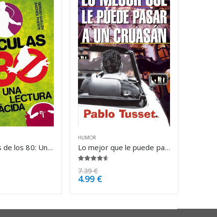
HUMOR
80 Películas de los 80: Una lectura – Andrés Puente Gómez
Lo mejor que le puede pasar a un cruasán – Pablo Tusset
4.50
de 5
7.39
€
4.99
€