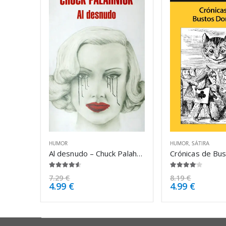
HUMOR
HUMOR
,
SÁTIRA
Al desnudo – Chuck Palahniuk
4.50
de 5
4.00
de 5
7.29
€
8.19
€
4.99
€
4.99
€