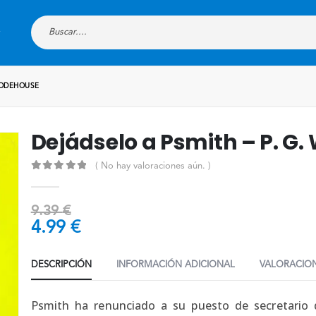
WODEHOUSE
Dejádselo a Psmith – P. G
( No hay valoraciones aún. )
0
out of 5
9.39
€
4.99
€
DESCRIPCIÓN
INFORMACIÓN ADICIONAL
VALORACION
Psmith ha renunciado a su puesto de secretario