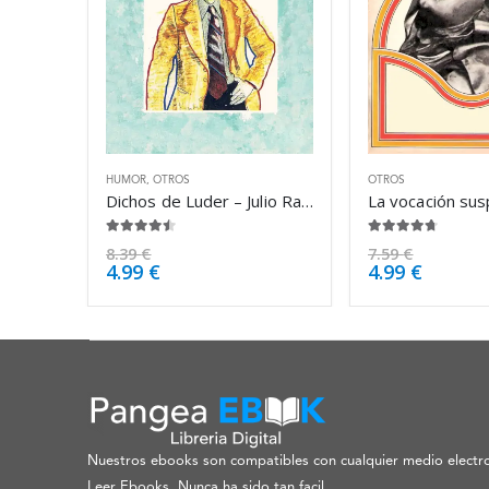
HUMOR
,
OTROS
OTROS
Dichos de Luder – Julio Ramón Ribeyro
4.38
de 5
4.63
de 5
8.39
€
7.59
€
4.99
€
4.99
€
Nuestros ebooks son compatibles con cualquier medio electro
Leer Ebooks, Nunca ha sido tan facil.