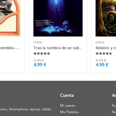
OTROS
OTROS
La vocación suspendida – Pierre Klossowski
Tras la sombra de un submarino – Robert Kurson
4.75
de 5
4.63
de 5
7.39
€
5.79
€
4.99
€
4.99
€
Cuenta
A
Mi cuenta
So
nico, Smartphone, laptop, tablet.
Mis Pedidos
Nu