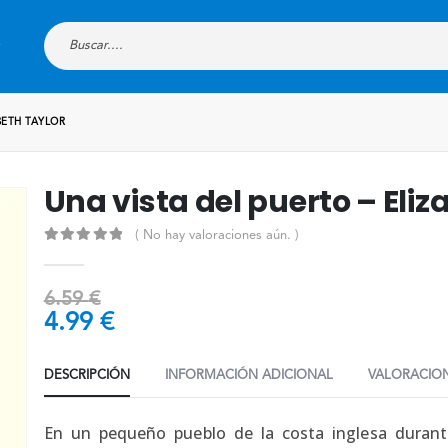
BETH TAYLOR
Una vista del puerto – Eliz
( No hay valoraciones aún. )
0
out of 5
6.59
€
4.99
€
DESCRIPCIÓN
INFORMACIÓN ADICIONAL
VALORACION
En un pequeño pueblo de la costa inglesa duran