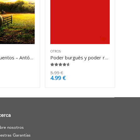
OTROS
Relatos y cuentos – Antón Chéjov
Poder burgués y poder revolucionario – Mario Roberto Santucho
4.50
de 5
5.99
€
4.99
€
cerca
bre nosotros
estras Garantías