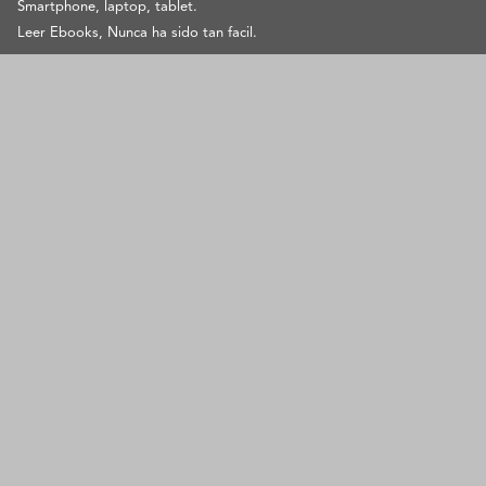
Smartphone, laptop, tablet.
Leer Ebooks, Nunca ha sido tan facil.
SOPORTE
contacto@pangeaebook.mx
METODOS DE PAGO
Cuenta
Mi cuenta
Mis Pedidos
Metodos de Pago
Preguntas Frecuentes
Contacto
Aviso de privacidad
Acerca