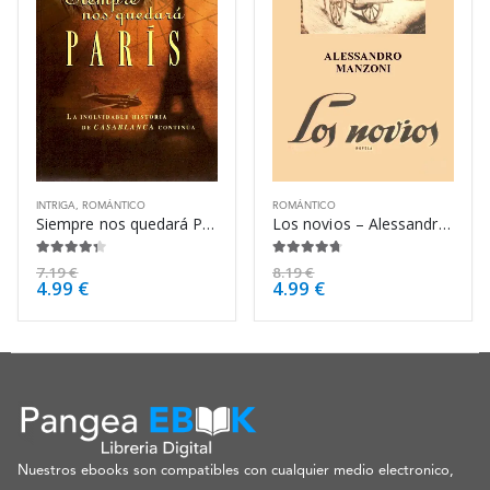
INTRIGA
,
ROMÁNTICO
ROMÁNTICO
Siempre nos quedará París – Michael Walsh
Los novios – Alessandro Manzoni
4.25
de 5
4.63
de 5
7.19
€
8.19
€
4.99
€
4.99
€
Nuestros ebooks son compatibles con cualquier medio electronico,