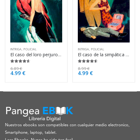
INTRIGA
,
POLICIAL
INTRIGA
,
POLICIAL
El caso del loro perjuro – Erle Stanley Gardner
El caso de la simpática impostora – Erle Stanley Gardner
4.50
de 5
4.50
de 5
6.89
€
8.99
€
4.99
€
4.99
€
Nuestros ebooks son compatibles con cualquier medio electronico,
Smartphone, laptop, tablet.