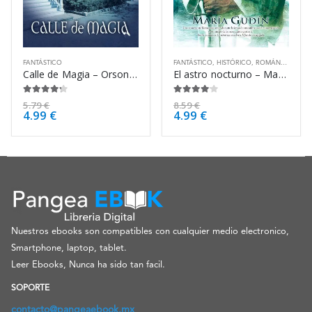
FANTÁSTICO
FANTÁSTICO
,
HISTÓRICO
,
ROMÁNTICO
Calle de Magia – Orson Scott Card
El astro nocturno – María Gudín
4.13
de 5
4.00
de 5
5.79
€
8.59
€
4.99
€
4.99
€
Nuestros ebooks son compatibles con cualquier medio electronico,
Smartphone, laptop, tablet.
Leer Ebooks, Nunca ha sido tan facil.
SOPORTE
contacto@pangeaebook.mx