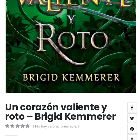
Un corazón valiente y
roto – Brigid Kemmerer
( No hay valoraciones aún. )
0
out of 5