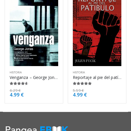
HISTORIA
HISTORIA
Venganza – George Jonas
Reportaje al pie del patíbulo – Julius Fucik
4.50
de 5
5.00
de 5
6.29
€
5.59
€
4.99
€
4.99
€