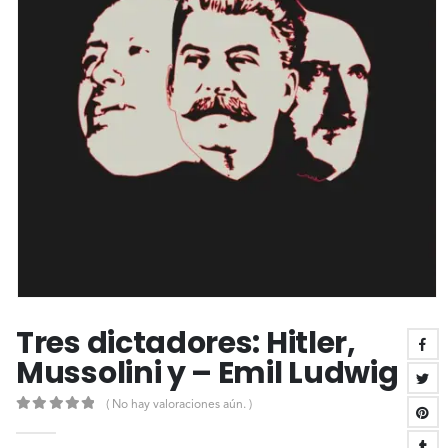
Tres dictadores: Hitler,
Mussolini y – Emil Ludwig
( No hay valoraciones aún. )
0
out of 5