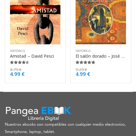
HISTÓRICO
HISTÓRICO
Amistad – David Pesci
El salón dorado – José Luis Corral
4.38
de 5
4.88
de 5
8.79
€
9.29
€
4.99
€
4.99
€
Nuestros ebooks son compatibles con cualquier medio electronico,
Smartphone, laptop, tablet.