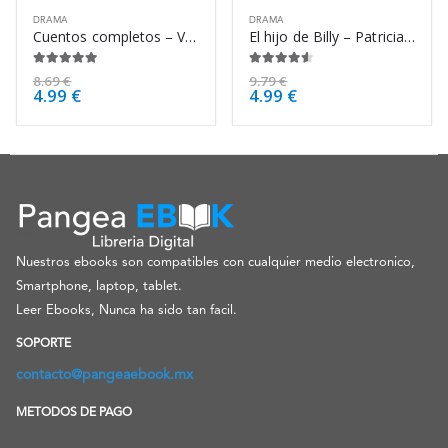
DRAMA
DRAMA
Cuentos completos – Vladimir Nabokov
El hijo de Billy – Patricia Nell Warren
5.00
de 5
4.50
de 5
8.69
€
9.79
€
4.99
€
4.99
€
Nuestros ebooks son compatibles con cualquier medio electronico,
Smartphone, laptop, tablet.
Leer Ebooks, Nunca ha sido tan facil.
SOPORTE
contacto@pangeaebook.mx
METODOS DE PAGO