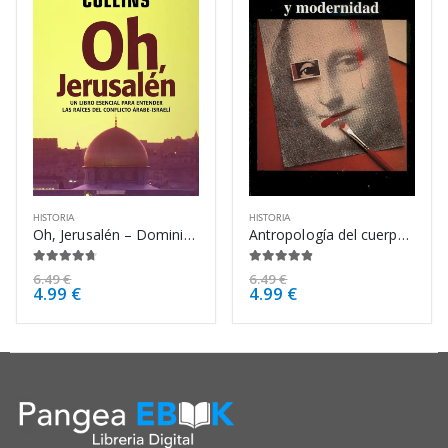
HISTORIA
HISTORIA
Oh, Jerusalén – Dominique Lapierre
Antropología del cuerpo y modernidad – David Le Breton
4.63
de 5
4.75
de 5
6.49
€
6.49
€
4.99
€
4.99
€