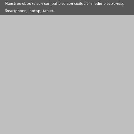
Nuestros ebooks son compatibles con cualquier medio electronico,
Smartphone, laptop, tablet.
Leer Ebooks, Nunca ha sido tan facil.
SOPORTE
contacto@pangeaebook.mx
METODOS DE PAGO
Cuenta
Mi cuenta
Mis Pedidos
Metodos de Pago
Preguntas Frecuentes
Contacto
Aviso de privacidad