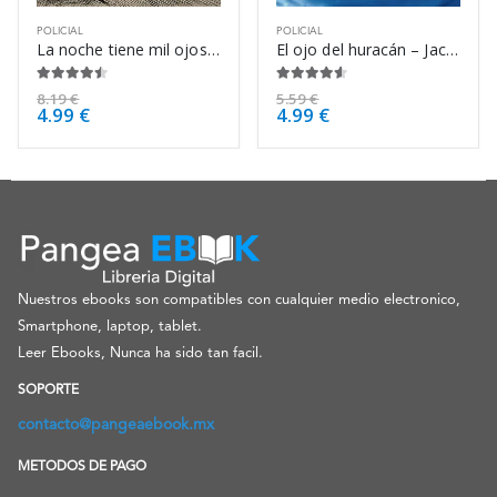
POLICIAL
POLICIAL
La noche tiene mil ojos – William Irish
El ojo del huracán – Jack Higgins
4.38
de 5
4.50
de 5
8.19
€
5.59
€
4.99
€
4.99
€
Nuestros ebooks son compatibles con cualquier medio electronico,
Smartphone, laptop, tablet.
Leer Ebooks, Nunca ha sido tan facil.
SOPORTE
contacto@pangeaebook.mx
METODOS DE PAGO