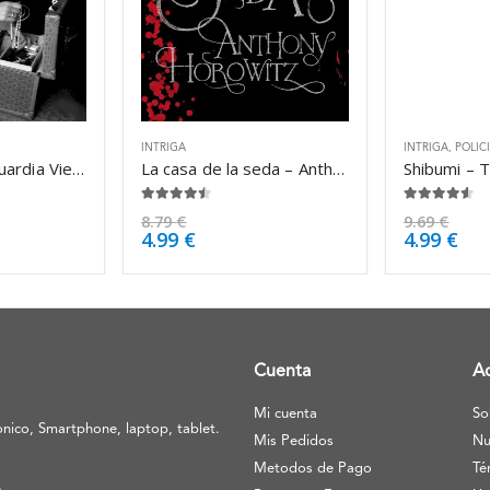
INTRIGA
INTRIGA
,
POLIC
El tango de la Guardia Vieja – Arturo Pérez-Reverte
La casa de la seda – Anthony Horowitz
Shibumi – 
4.38
de 5
4.50
de 5
8.79
€
9.69
€
4.99
€
4.99
€
Cuenta
A
Mi cuenta
So
nico, Smartphone, laptop, tablet.
Mis Pedidos
Nu
Metodos de Pago
Té