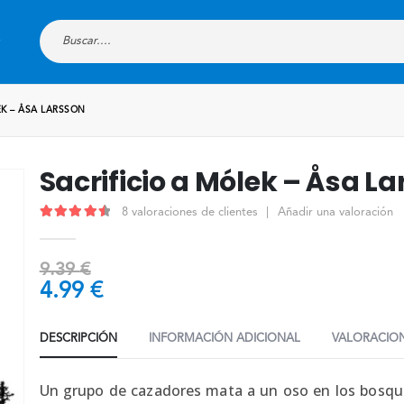
EK – ÅSA LARSSON
Sacrificio a Mólek – Åsa L
8
valoraciones de clientes
|
Añadir una valoración
4.63
out of 5
9.39
€
4.99
€
DESCRIPCIÓN
INFORMACIÓN ADICIONAL
VALORACION
Un grupo de cazadores mata a un oso en los bosque