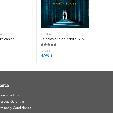
IAL
INTRIGA
Trevanian
La calavera de cristal – Manda Scott
4.63
de 5
5.59
€
4.99
€
cerca
bre nosotros
estras Garantías
rminos y Condiciones