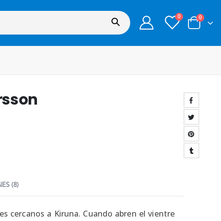
0
0
arsson
ES (8)
s cercanos a Kiruna. Cuando abren el vientre