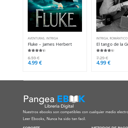
AVENTURAS
,
INTRIGA
INTRIGA
,
ROMÁNTICO
Fluke – James Herbert
4.25
de 5
4.25
de 5
6.59
€
7.29
€
4.99
€
4.99
€
Nuestros ebooks son compatibles con cualquier medio electro
Leer Ebooks, Nunca ha sido tan facil.