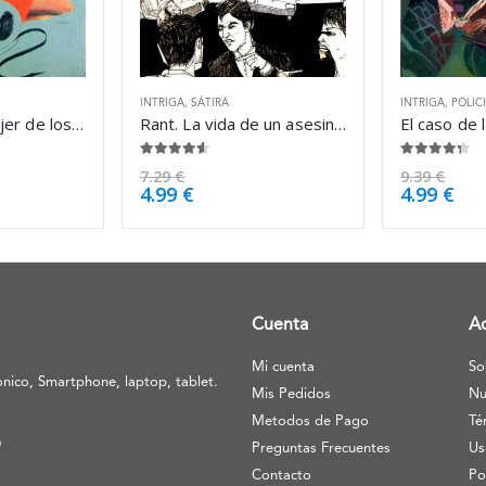
INTRIGA
,
SÁTIRA
INTRIGA
,
POLIC
El caso de la mujer de los ojos verdes – Erle Stanley Gardner
Rant. La vida de un asesino – Chuck Palahniuk
4.50
de 5
4.25
de 5
7.29
€
9.39
€
4.99
€
4.99
€
Cuenta
A
Mi cuenta
So
nico, Smartphone, laptop, tablet.
Mis Pedidos
Nu
Metodos de Pago
Té
O
Preguntas Frecuentes
Us
Contacto
Po