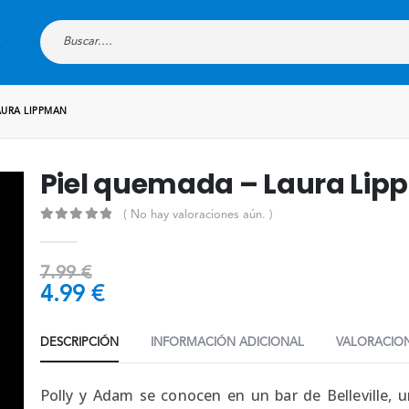
AURA LIPPMAN
Piel quemada – Laura Li
( No hay valoraciones aún. )
0
out of 5
7.99
€
4.99
€
DESCRIPCIÓN
INFORMACIÓN ADICIONAL
VALORACION
Polly y Adam se conocen en un bar de Belleville, u