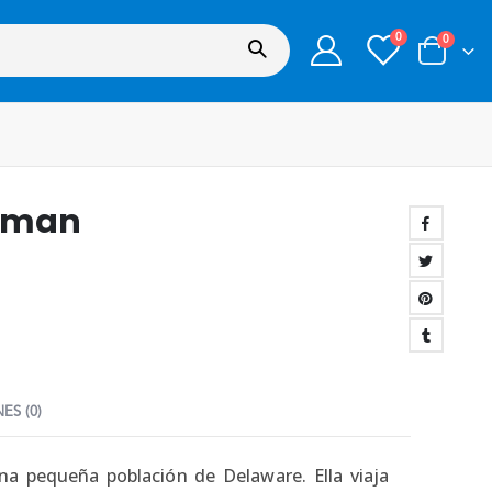
0
0
ppman
ES (0)
na pequeña población de Delaware. Ella viaja