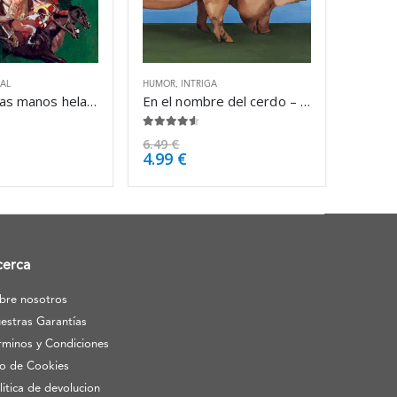
IAL
HUMOR
,
INTRIGA
El caso de las manos heladas – Erle Stanley Gardner
En el nombre del cerdo – Pablo Tusset
4.50
de 5
6.49
€
4.99
€
cerca
bre nosotros
estras Garantías
rminos y Condiciones
o de Cookies
litica de devolucion