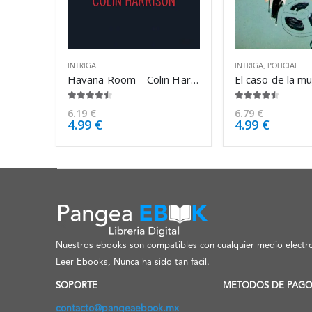
INTRIGA
INTRIGA
,
POLICIAL
Havana Room – Colin Harrison
4.38
de 5
4.38
de 5
6.19
€
6.79
€
4.99
€
4.99
€
Nuestros ebooks son compatibles con cualquier medio electro
Leer Ebooks, Nunca ha sido tan facil.
SOPORTE
METODOS DE PAG
contacto@pangeaebook.mx