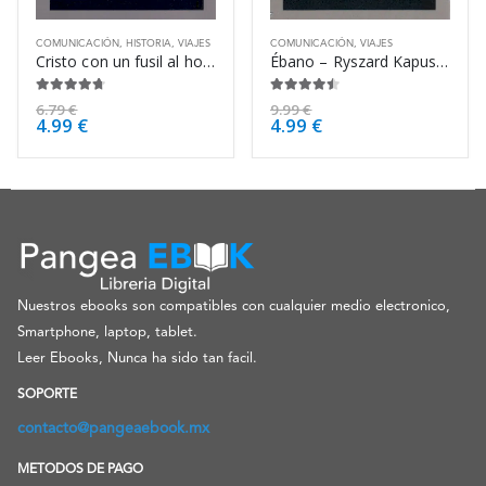
COMUNICACIÓN
,
HISTORIA
,
VIAJES
COMUNICACIÓN
,
VIAJES
Cristo con un fusil al hombro – Ryszard Kapuscinski
Ébano – Ryszard Kapuscinski
4.63
de 5
4.38
de 5
6.79
€
9.99
€
4.99
€
4.99
€
Nuestros ebooks son compatibles con cualquier medio electronico,
Smartphone, laptop, tablet.
Leer Ebooks, Nunca ha sido tan facil.
SOPORTE
contacto@pangeaebook.mx
METODOS DE PAGO