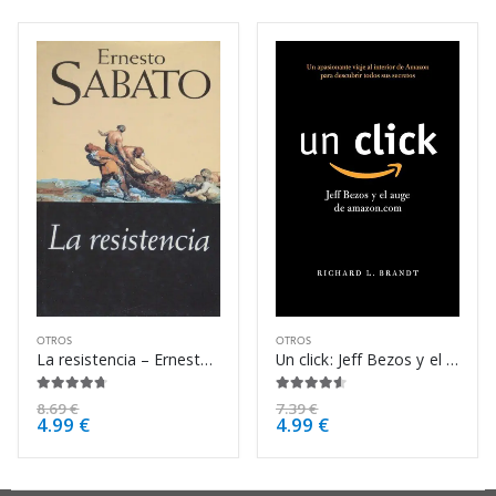
OTROS
OTROS
La resistencia – Ernesto Sabato
Un click: Jeff Bezos y el auge de – Richard L. Brandt
4.63
de 5
4.50
de 5
8.69
€
7.39
€
4.99
€
4.99
€