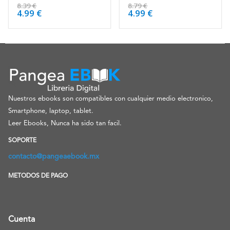
4.63
de 5
4.38
de 5
8.39
€
8.79
€
4.99
€
4.99
€
Nuestros ebooks son compatibles con cualquier medio electronico,
Smartphone, laptop, tablet.
Leer Ebooks, Nunca ha sido tan facil.
SOPORTE
contacto@pangeaebook.mx
METODOS DE PAGO
Cuenta