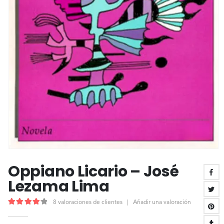
Oppiano Licario – José
Lezama Lima
8
valoraciones de clientes
|
Añadir una valoración
4.25
out of 5