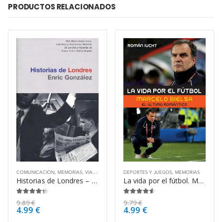
PRODUCTOS RELACIONADOS
COMUNICACIÓN
,
MEMORIAS
,
VIAJES
DEPORTES Y JUEGOS
,
MEMORIAS
Historias de Londres – Enric González
La vida por el fútbol. Marcelo Bielsa, el – Román Iucht
4.25
de 5
4.50
de 5
9.89
€
9.79
€
4.99
€
4.99
€