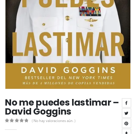
No me puedes lastimar –
David Goggins
( No hay valoraciones aún. )
0
out of 5