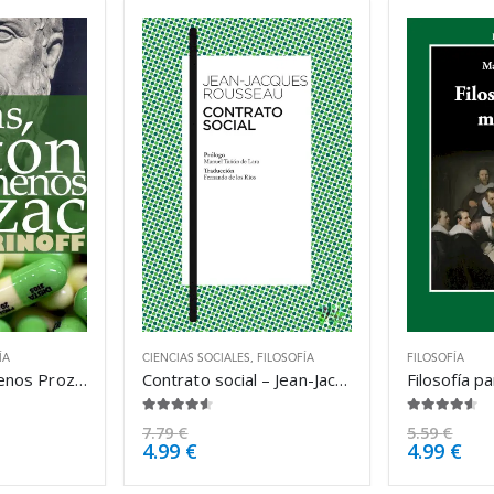
ÍA
CIENCIAS SOCIALES
,
FILOSOFÍA
FILOSOFÍA
Más Platón y menos Prozac – Lou Marinoff
Contrato social – Jean-Jacques Rousseau
4.50
de 5
4.50
de 5
7.79
€
5.59
€
4.99
€
4.99
€