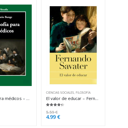
CIENCIAS SOCIALES
,
FILOSOFÍA
Filosofía para médicos – Mario Bunge
El valor de educar – Fernando Savater
4.25
de 5
5.59
€
4.99
€