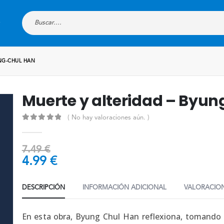
UNG-CHUL HAN
Muerte y alteridad – Byu
( No hay valoraciones aún. )
0
out of 5
7.49
€
4.99
€
DESCRIPCIÓN
INFORMACIÓN ADICIONAL
VALORACION
En esta obra, Byung Chul Han reflexiona, tomando 