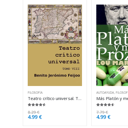
FILOSOFÍA
AUTOAYUDA
,
FILOSOF
Teatro crítico universal. Tomo VIII – Benito Jerónimo Feijoo
4.50
de 5
4.50
de 5
8.29
€
7.79
€
4.99
€
4.99
€