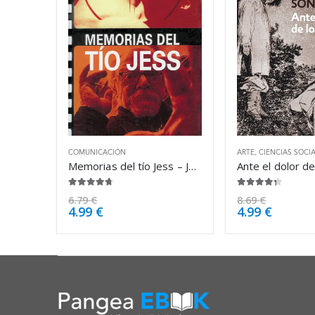
COMUNICACIÓN
ARTE
,
CIENCIAS SOCI
Memorias del tío Jess – Jesús Franco
4.63
de 5
4.25
de 5
6.79
€
8.69
€
4.99
€
4.99
€