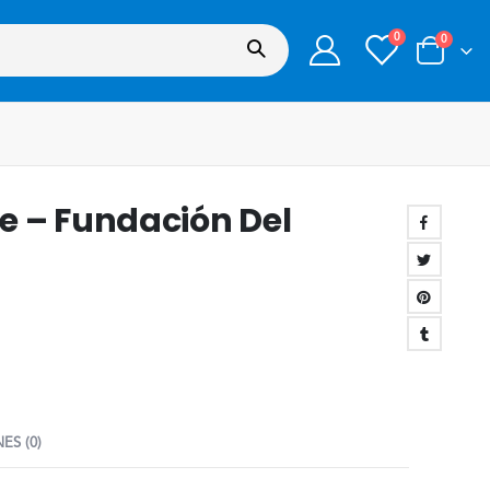
0
0
e – Fundación Del
ES (0)