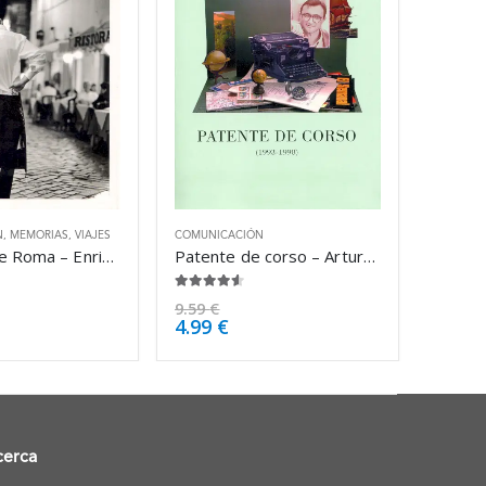
N
,
MEMORIAS
,
VIAJES
COMUNICACIÓN
Historias de Roma – Enric González
Patente de corso – Arturo Pérez-Reverte
4.50
de 5
9.59
€
4.99
€
cerca