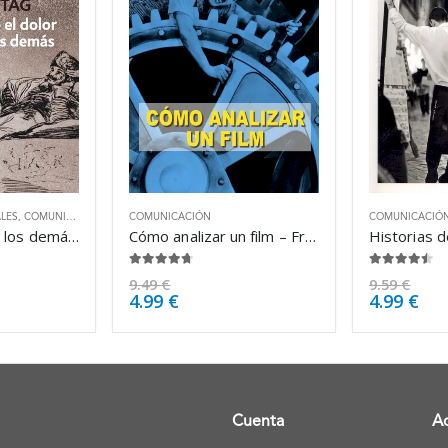
ALES
,
COMUNICACIÓN
,
PSICOLOGÍA
COMUNICACIÓN
COMUNICACIÓ
Ante el dolor de los demás – Susan Sontag
Cómo analizar un film – Francesco Casetti
4.63
de 5
4.38
de 5
9.49
€
9.59
€
4.99
€
4.99
€
Cuenta
A