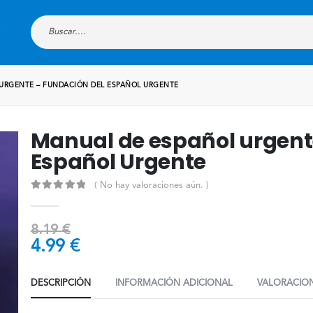
URGENTE – FUNDACIÓN DEL ESPAÑOL URGENTE
Manual de español urgent
Español Urgente
( No hay valoraciones aún. )
0
out of 5
8.19
€
4.99
€
DESCRIPCIÓN
INFORMACIÓN ADICIONAL
VALORACION