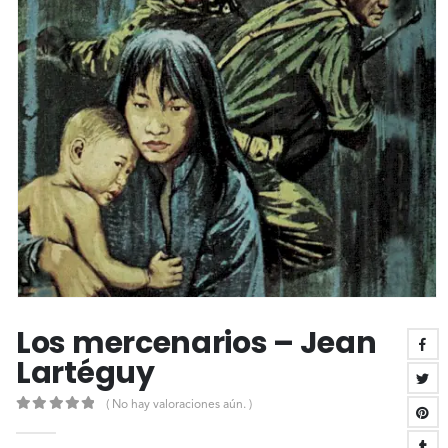
Los mercenarios – Jean
Lartéguy
( No hay valoraciones aún. )
0
out of 5