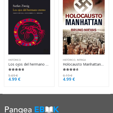
HISTÓRICO
HISTÓRICO
,
INTRIGA
Los ojos del hermano eterno – Stefan Zweig
Holocausto Manhattan – Bruno Nievas
4.63
de 5
4.50
de 5
5.69
€
6.19
€
4.99
€
4.99
€