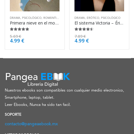
DRAMA
,
PSICOLÓGICO
,
ROMÁNTICO
DRAMA
,
ERÓTICO
,
PSICOLÓGICO
Primera nieve en el monte Fuji – Yasunari Kawabata
El sistema Victoria – Éric Reinhardt
4.88
de 5
4.38
de 5
5.69
€
7.89
€
4.99
€
4.99
€
Nuestros ebooks son compatibles con cualquier medio electronico,
Smartphone, laptop, tablet.
Leer Ebooks, Nunca ha sido tan facil.
SOPORTE
contacto@pangeaebook.mx