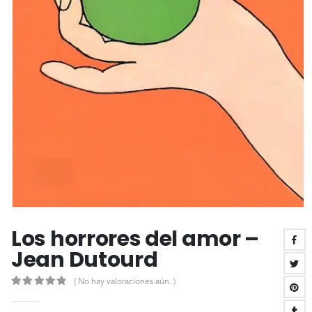
Los horrores del amor –
Jean Dutourd
( No hay valoraciones aún. )
0
out of 5