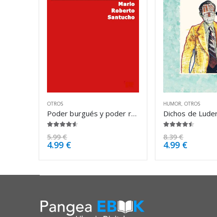
OTROS
HUMOR
,
OTROS
Poder burgués y poder revolucionario – Mario Roberto Santucho
4.50
de 5
4.38
de 5
5.99
€
8.39
€
4.99
€
4.99
€