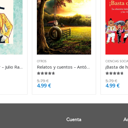
OTROS
CIENCIAS SOCI
Dichos de Luder – Julio Ramón Ribeyro
Relatos y cuentos – Antón Chéjov
4.63
de 5
4.63
de 5
5.79
€
5.79
€
4.99
€
4.99
€
Cuenta
A