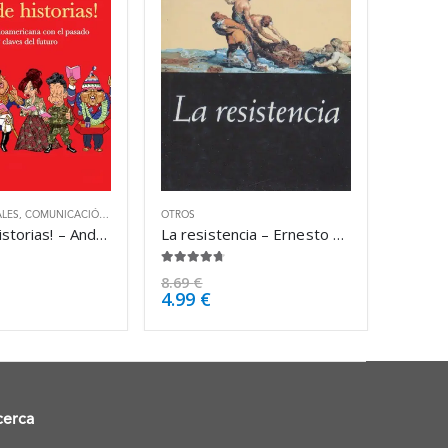
ALES
,
COMUNICACIÓN
,
OTROS
OTROS
¡Basta de historias! – Andrés Oppenheimer
La resistencia – Ernesto Sabato
4.63
de 5
8.69
€
4.99
€
cerca