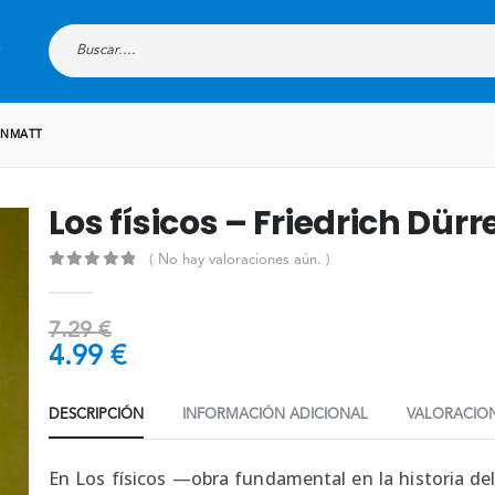
RENMATT
Los físicos – Friedrich Dü
( No hay valoraciones aún. )
0
out of 5
7.29
€
4.99
€
DESCRIPCIÓN
INFORMACIÓN ADICIONAL
VALORACION
En Los físicos —obra fundamental en la historia del