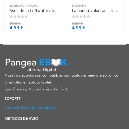
BIOGRAFÍA
,
HISTORIA
BIOGRAFÍA
Ases de la Luftwaffe en la Segunda Guerra – Philip Kaplan
La buena voluntad – Ingmar Bergman
0
de 5
0
de 5
7.59
€
5.69
€
4.99
€
4.99
€
Nuestros ebooks son compatibles con cualquier medio electronico,
Smartphone, laptop, tablet.
Leer Ebooks, Nunca ha sido tan facil.
SOPORTE
contacto@pangeaebook.mx
METODOS DE PAGO