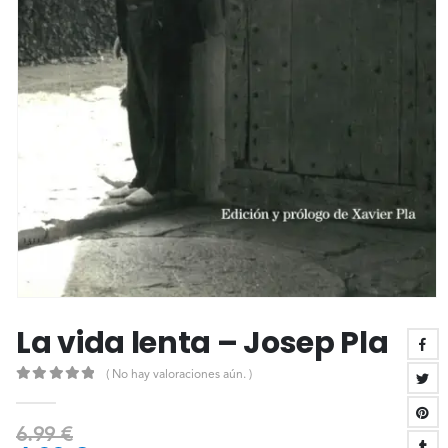
La vida lenta – Josep Pla
( No hay valoraciones aún. )
0
out of 5
6.99
€