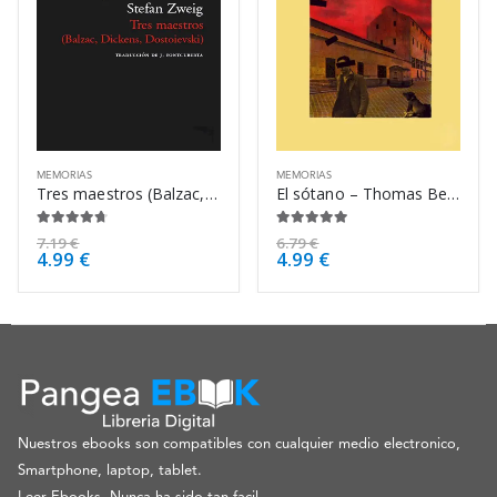
MEMORIAS
MEMORIAS
Tres maestros (Balzac, Dickens, – Stefan Zweig
El sótano – Thomas Bernhard
4.63
de 5
4.88
de 5
7.19
€
6.79
€
4.99
€
4.99
€
Nuestros ebooks son compatibles con cualquier medio electronico,
Smartphone, laptop, tablet.