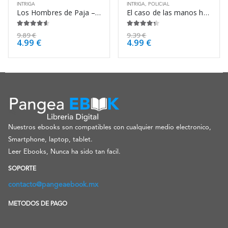
INTRIGA
INTRIGA
,
POLICIAL
Los Hombres de Paja – Michael Marshall Smith
El caso de las manos heladas – Erle Stanley Gardner
4.50
de 5
4.25
de 5
9.89
€
9.39
€
4.99
€
4.99
€
Nuestros ebooks son compatibles con cualquier medio electronico,
Smartphone, laptop, tablet.
Leer Ebooks, Nunca ha sido tan facil.
SOPORTE
contacto@pangeaebook.mx
METODOS DE PAGO