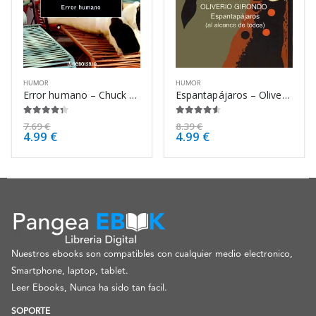
HUMOR
HUMOR
Error humano – Chuck Palahniuk
Espantapájaros – Oliverio Girondo
4.25
de 5
4.50
de 5
7.69
€
8.39
€
4.99
€
4.99
€
Nuestros ebooks son compatibles con cualquier medio electronico,
Smartphone, laptop, tablet.
Leer Ebooks, Nunca ha sido tan facil.
SOPORTE