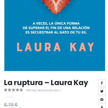
La ruptura – Laura Kay
( No hay valoraciones aún. )
0
out of 5
8.19
€