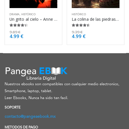
DRAMA
,
HISTÓRICO
HISTÓRICO
Un grito al cielo – Anne Rice
La colina de las piedras blancas – José Luis Gil Soto
4.25
de 5
4.38
de 5
9.89
€
9.39
€
4.99
€
4.99
€
Nuestros ebooks son compatibles con cualquier medio electronico,
Smartphone, laptop, tablet.
Leer Ebooks, Nunca ha sido tan facil.
SOPORTE
contacto@pangeaebook.mx
METODOS DE PAGO