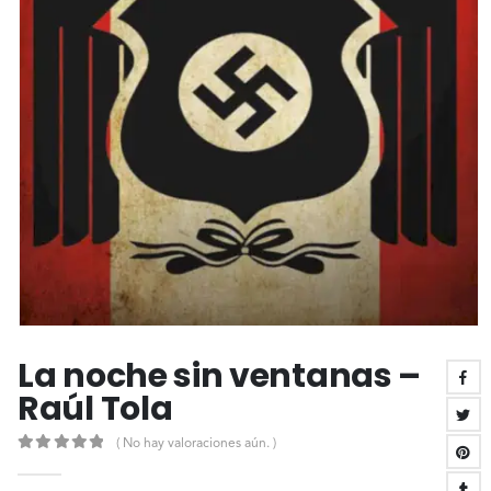
La noche sin ventanas –
Raúl Tola
( No hay valoraciones aún. )
0
out of 5