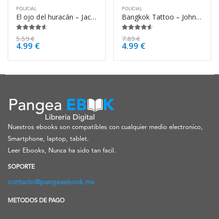
POLICIAL
POLICIAL
El ojo del huracán – Jack Higgins
Bangkok Tattoo – John Burdett
4.50
de 5
4.50
de 5
5.59
€
7.89
€
4.99
€
4.99
€
Nuestros ebooks son compatibles con cualquier medio electronico,
Smartphone, laptop, tablet.
Leer Ebooks, Nunca ha sido tan facil.
SOPORTE
contacto@pangeaebook.mx
METODOS DE PAGO