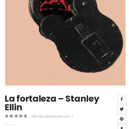
La fortaleza – Stanley
Ellin
( No hay valoraciones aún. )
0
out of 5