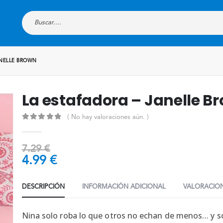
ANELLE BROWN
La estafadora – Janelle B
( No hay valoraciones aún. )
0
out of 5
7.29
€
4.99
€
DESCRIPCIÓN
INFORMACIÓN ADICIONAL
VALORACION
Nina solo roba lo que otros no echan de menos… y so