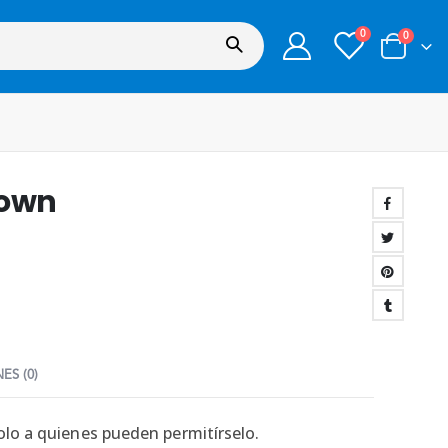
0
0
rown
ES (0)
lo a quienes pueden permitírselo.