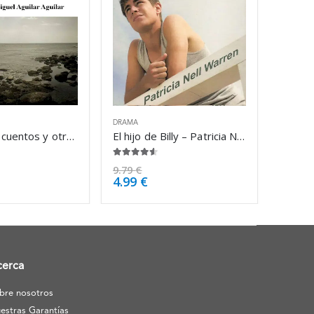
DRAMA
Náufragos, cuentos y otros pecios – Miguel Aguilar Aguilar
El hijo de Billy – Patricia Nell Warren
4.50
de 5
9.79
€
4.99
€
cerca
bre nosotros
estras Garantías