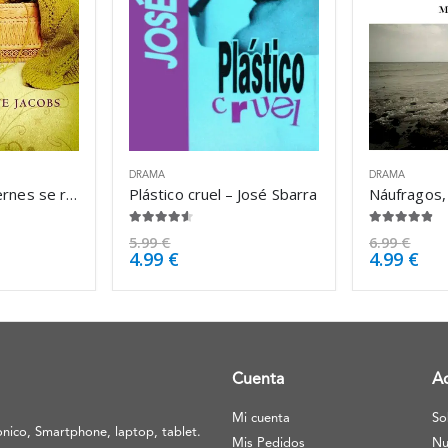
DRAMA
DRAMA
El club de los viernes se reúne de nuevo – Kate Jacobs
Plástico cruel – José Sbarra
4.50
de 5
4.75
de 5
5.99
€
6.99
€
4.99
€
4.99
€
Cuenta
A
Mi cuenta
So
nico, Smartphone, laptop, tablet.
Mis Pedidos
Nu