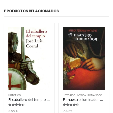
PRODUCTOS RELACIONADOS
HISTÓRICO
HISTÓRICO
,
INTRIGA
,
ROMÁNTICO
El caballero del templo – José Luis Corral
El maestro iluminador – Brenda Rickman Vantrease
4.38
de 5
4.25
de 5
8.59
€
7.69
€